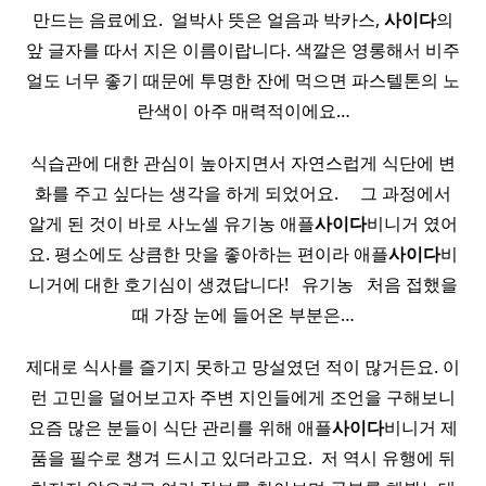
만드는 음료에요. ​ 얼박사 뜻은 얼음과 박카스,
사이다
의
앞 글자를 따서 지은 이름이랍니다. 색깔은 영롱해서 비주
얼도 너무 좋기 때문에 투명한 잔에 먹으면 파스텔톤의 노
란색이 아주 매력적이에요…
식습관에 대한 관심이 높아지면서 자연스럽게 식단에 변
화를 주고 싶다는 생각을 하게 되었어요. ​ ​ ​ ​ 그 과정에서
알게 된 것이 바로 사노셀 유기농 애플
사이다
비니거​ 였어
요. 평소에도 상큼한 맛을 좋아하는 편이라 애플
사이다
비
니거에​ 대한 호기심이 생겼답니다! ​ ​ 유기농 ​ ​ 처음 접했을
때 가장 눈에 들어온 부분은…
제대로 식사를 즐기지 못하고 망설였던 적이 많거든요. 이
런 고민을 덜어보고자 주변 지인들에게 조언을 구해보니
요즘 많은 분들이 식단 관리를 위해 애플
사이다
비니거 제
품을 필수로 챙겨 드시고 있더라고요. ​ 저 역시 유행에 뒤