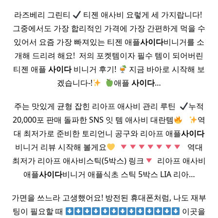
라즈베리 그린티
티젠 애사비 요렇게 세 가지랍니다! ​
그중에서도 가장 합리적인 가격에 가장 간편하게 먹을 수
있어서 요즘 가장 빠져있는 티젠 애플
사이다
비니거를 소
개해 드리려 해요! ​ 저의 포켓템이자 필수 템이 되어버린
티젠 애플
사이다
비니거 후기!
지금 바아로 시작해 보
겠습니다-!
​
애플
사이다
…
주는 맛있게 균형 잡힌 리아프 애사비 관리 루틴 ​
누적
20,000포 판매 돌파한 SNS 잇 템 애사비 대란템
​ ​
역
대 최저가로 준비한 토리언니 공구와 리아프 애플
사이다
비니거 리뷰 시작해 볼게요
​
​ ​ 역대
최저가 리아프 애사비스틱(5박스) 링크
​ 리아프 애사비
애플
사이다
비니거 애플식초 스틱 5박스 LIA 리아…
가면을 쓰느라 고생했어요! 방전된 휴대폰처럼, 나도 재부
팅이 필요할 때
이곳을