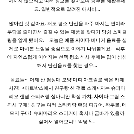
처지지 않으려고 여러 정보를 찾아보며 공부를 해봤는데
요. 일반적으로 알려진 애사비…
많아진 것 같아요. 저도 평소 탄산을 자주 마시는 편이라
부담을 줄이면서 즐길 수 있는 제품을 찾다가 당쉼 스파클
링을 알게 됐어요. ​ ​ ​ 오늘은 애플
사이다
비니거 음료를 실
제로 마셔본 느낌을 중심으로 이야기 나눠볼게요. ​ ​ 식후
에 자연스럽게 이어지는 선택 평소 식사 후에는 입이 심심
해서 탄산음료를 찾는 경우…
음료들~ ​ 어제 산 첨성대 모양 미피 아크릴로 찍은 카페
사진! ​ <아트박스에서 친구랑 산 것들 소개> 저는 슈퍼마
리오 랜덤 스티커랑 실바니안 확정 가챠,
사이다
그림 스
퀴시 구매! ​ 친구는 여러 스티커랑 랜덤 피규어, 왁뿌볼, 메
모지 구매! ​ 슈퍼마리오 스티커에 혹시나 굼바가 있을까
싶어서 열어보니!! ​ 악당 5…