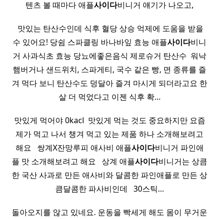
텐츠 볼 때마다 애플
사이다
비니거 얘기가 나오고,
​ 맛있는 탄산수인데 식후 혈당 상승 억제에 도움을 받을
수 있어요! 당쉼 스파클링 바나바잎 효능 애플
사이다
비니
거 사과식초 효능 당뇨에좋은음식 제로슈거 탄산수 ​ 워낙
햄버거나 샌드위치, 스파게티, 국수 같은 빵, 면 종류를 즐
겨 먹다 보니 탄산수도 덩달아 즐겨 마시게 되더라고요 한
살 더 먹었다고 이젠 식후 확…
맛있게 먹어야 0kacl ​ 맛있게 먹는 것도 중요하지만 요즘
제가 먹고 나서 챙겨 먹고 있는 제품 하나 소개해보려고
해요 ​ ​ 쌍계X잔망루피 애사비 애플
사이다
비니거 파인애
플 맛 소개해보려고 해요 ​ ​ 상계 애플
사이다
비니거는 상큼
한 국산 사과로 만든 애사비와 달콤한 파인애플로 만든 상
큼달콤한 파사비인데 ​ ​ 30스틱…
돌아오지를 않고 있네요. 운동을 빡세게 해도 몸이 무거운