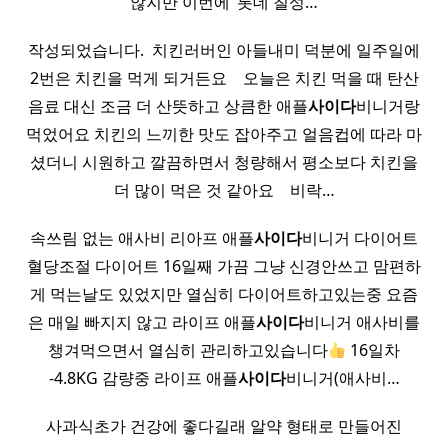
않지만 이번에 ‘롯데 칠성…
작성되었습니다. ​ 치킨러버인 아들내미 덕분에 일주일에
2번은 치킨을 먹게 되거든요 ​ ​ ​ 오늘은 치킨 먹을 때 탄산
음료 대신 조금 더 산뜻하고 상큼한 애플
사이다
비니거랑
먹었어요 치킨의 느끼한 맛도 잡아주고 얼음컵에 따라 마
셨더니 시원하고 깔끔하면서 청량해서 평소보다 치킨을
더 많이 먹은 것 같아요 ​ ​ ​ 비락…
속쓰림 없는 애사비 리아프 애플
사이다
비니거 다이어트
혈당조절 다이어트 16일째 가끔 그냥 신경안쓰고 맘편하
게 먹는날도 있었지만 열심히 다이어트하고있는중 요즘
은 매일 빠지지 않고 라이프 애플
사이다
비니거 애사비를
챙겨먹으면서 열심히 관리하고있습니다
16일차
-4.8KG 감량중 라이프 애플
사이다
비니거(애사비…
사과식초가 건강에 좋다길래 알약 형태로 만들어진