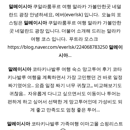
말레이시아
쿠알라룸푸르 여행 말라카 가볼만한곳 네덜
란드 광장 안녕하세요, 에버(everlsk) 입니다. ​ 오늘의 포
스팅은
말레이시아
쿠알라룸푸르 여행 말라카 가볼만한
곳 네덜란드 광장 입니다. 더불어 소개해 드리는 말라카
여행 코스 입니다. ​ 푸트라 모스크 ​
https://blog.naver.com/everlsk/224068783250
말레이
시아
…
말레이시아
코타키나발루 여행 숙소 망고투어 후기 코타
키나발루 여행을 계획하면서 가장 고민했던 건 바로 일정
짜기였어요.. 요즘 일정 짜기 너무 귀찮고,, 비교해보기도
귀찮음.. ​ 자유롭게 다니고 싶으면서도 이동이나 투어는
편하게 하고 싶어서 선택한 게 망고투어인데 가성비도 되
게 좋고 만족도도 엄청 좋은 투어…
말레이시아
코타키나발루 가족여행 이마고몰 쇼핑리스트