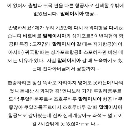
이 없어서 출발과 귀국 편을 다른 항공사로 선택할 수밖에
없었답니다. ​
말레이시아
항공…
안녕하세요? 제가 무려 2년만에 다시 해외여행을 다녀왔
습니다 바로바로
말레이시아
와 싱가포르!! 이번여행의 항
공편 특징 : 고진감래
말레이시아
갈 때는 저가항공(에어
아시아) 귀국할 때는 싱가포르항공!! ​ 스포하자면 비싼 데
에는 이유가 있다. ​ 사실
말레이시아
갈 때 노숙하기로 했
는데 전다아버님께서 공항까지…
환승하려면 정신 똑바로 차려야지 영어도 못하는데! 나의
첫 내돈내산 해외여행 겸! 언니보러 가기! 쿠알라룸푸르
도착! 쿠알라룸푸르-> 조호루바루
말레이시아
항공 너무
좋잖아 쿠알라룸푸르에서 조호루바루 갈 때
말레이시아
항공으로 갈아탔는데 진짜 신세계잖아ㅠ 좌석도 넓고 이
걸 2시간밖에 못 있잖아ㅠㅠ 나…