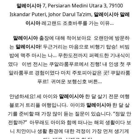
말레이시아
7, Persiaran Medini Utara 3, 79100
Iskandar Puteri, Johor Darul Ta’zim,
말레이시아
말레
이시아
레고랜드 조호바루를 가는 이유…
​ ​ ​
말레이시아
출장에 대해 적어보아요 ​ 오랜만에 방문하
는
말레이시아
! 두근거리는 마음으로 비행기 탑승! ​ 비빔
밥에 맥주 마시는 나… 무한도전까지 퍼펙드한 기내식이
였다 ​ ​ 이번 전시는 쿠알라룸푸르에서 진행! 내 인생 첫 쿠
알라룸푸르 경험이였다 마치 주토피아같은 곳! 쿠알라룸
푸르! ​ 귀여운 보행신호 버튼…
안녕하세요! 세 아이와
말레이시아
한 달 살기 전문 여행
블로거 트리플 여행입니다. ​ 아이와
말레이시아
한 달 살
기를 준비할 때 가장 많이 듣는 질문이 있습니다. “정말 안
전할까?” ​ 아무래도 아이와 함께 떠나는 해외 생활이다 보
니 치안이나 생활 환경에 대한 걱정이 가장 먼저 생기게