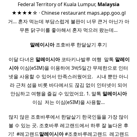
Federal Territory of Kuala Lumpur,
Malaysia
★★★★☆ · Chinese restaurant maps.app.goo.gl
거… 혼자 먹는데 부담스럽게 불판이 너무 큰거 아닌가 아
무튼 닭구이를 좋아해서 혼자 먹으러 왔는데…
말레이시아
조호바루 한달살기 후기
​ 이달 다녀온
말레이시아
코타키나발루 여행 ​ 말톡
말레이
시아
이심(eSIM)을 이용하여 3박5일간 무제한으로 인터
넷을 사용할 수 있어서 만족스러웠어요. ​ ​ 시내 뿐만 아니
라 근처 섬을 비롯 바다에서도 끊김 없이 인터넷이 되어
안심하고 여행을 즐길 수 있었어요. 1. 말톡
말레이시아
이심 ​ 저는 이심(eSIM)을 사용할…
많지 않은 조호바루에서 한달살기 한국인들을 가장 많이
볼 수 있는 곳. 조호바루 레고랜드에서 하루 잘 놀다온 후
기! ​ #레고랜드
말레이시아
#조호바루레고랜드 ​ 레고랜드