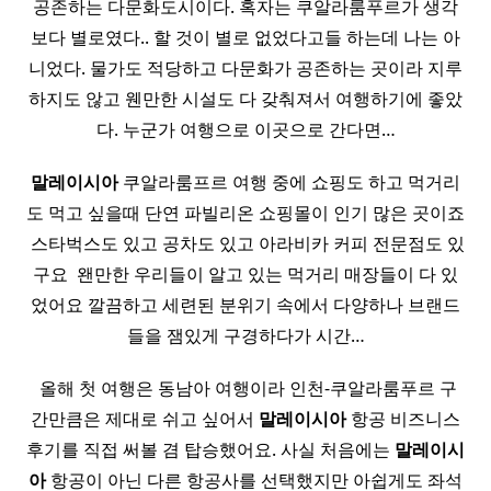
공존하는 다문화도시이다. 혹자는 쿠알라룸푸르가 생각
보다 별로였다.. 할 것이 별로 없었다고들 하는데 나는 아
니었다. 물가도 적당하고 다문화가 공존하는 곳이라 지루
하지도 않고 웬만한 시설도 다 갖춰져서 여행하기에 좋았
다. 누군가 여행으로 이곳으로 간다면…
말레이시아
쿠알라룸프르 여행 중에 쇼핑도 하고 먹거리
도 먹고 싶을때 단연 파빌리온 쇼핑몰이 인기 많은 곳이죠
​ 스타벅스도 있고 공차도 있고 아라비카 커피 전문점도 있
구요 ​ 왠만한 우리들이 알고 있는 먹거리 매장들이 다 있
었어요 깔끔하고 세련된 분위기 속에서 다양하나 브랜드
들을 잼있게 구경하다가 시간…
​ 올해 첫 여행은 동남아 여행이라 인천-쿠알라룸푸르 구
간만큼은 제대로 쉬고 싶어서
말레이시아
항공 비즈니스
후기를 직접 써볼 겸 탑승했어요. 사실 처음에는
말레이시
아
항공이 아닌 다른 항공사를 선택했지만 아쉽게도 좌석