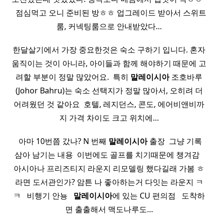
​ ​ 점심먹고 오니 준비된 방ㅎㅎ 업그레이드 받아서 스위트
룸, 커넥팅룸으로 안내받았다…
한달살기에서 가장 중요한것은 숙소 구하기 입니다. 혼자
움직이는 것이 아니라, 아이들과 함께 해야하기 때문에 고
려할 부분이 정말 많았어요. ​ 특히
말레이시아
조호바루
(Johor Bahru)는 숙소 선택지가 정말 많아서, 오히려 더
어려웠던 것 같아요 ​ 호텔, 레지던스, 콘도, 에어비앤비까
지 가격 차이도 크고 위치에…
​ 아마 10번쯤 갔나? N 번째
말레이시아
출장 ​ 그냥 기록
삼아 남기는 내용 ​ 이번에도 골프를 치기때문에 챙겨감 ​ ​
아시아나 프리즈티지 라운지 리모델링 했다길래 가봄 ㅎ
라면 도서관인가? 암튼 나 좋아하는거 다잇는 라운지 ㅋ
ㅋ ​ ​ 비행기 안뇽 ​ ​
말레이시아
에 있는 CU 편의점 ​ ​ 도착하
면 출출해서 맥도나루도…