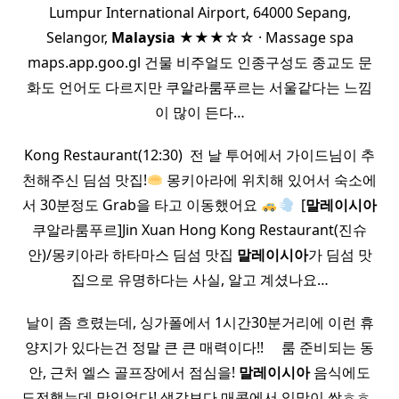
Lumpur International Airport, 64000 Sepang,
Selangor,
Malaysia
★★★☆☆ · Massage spa
maps.app.goo.gl 건물 비주얼도 인종구성도 종교도 문
화도 언어도 다르지만 쿠알라룸푸르는 서울같다는 느낌
이 많이 든다…
Kong Restaurant(12:30) ​ 전 날 투어에서 가이드님이 추
천해주신 딤섬 맛집!
몽키아라에 위치해 있어서 숙소에
서 30분정도 Grab을 타고 이동했어요
​ [
말레이시아
쿠알라룸푸르]Jin Xuan Hong Kong Restaurant(진슈
안)/몽키아라 하타마스 딤섬 맛집
말레이시아
가 딤섬 맛
집으로 유명하다는 사실, 알고 계셨나요…
날이 좀 흐렸는데, 싱가폴에서 1시간30분거리에 이런 휴
양지가 있다는건 정말 큰 큰 매력이다!! ​ ​ ​ ​ 룸 준비되는 동
안, 근처 엘스 골프장에서 점심을!
말레이시아
음식에도
도전했는데 맛있었다! 생각보다 매콤에서 입맛이 싹ㅎㅎ ​ ​