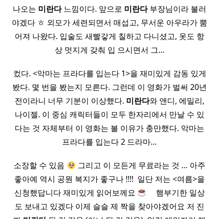
나오는
미란다
느낌이다. 앞으로
미란다
부장님이라 불러
야겠다 ㅎ 외모가 세련되면서 매섭고, 무서운 아우라가 뿜
어져 나왔다. 입술도 새빨갛게 칠하고 다니셨고, 옷도 항
상 멋지게 갖춰 입 으시면서 그…
컸다. <악마는 프라다를 입는다 1>을 재미있게 감동 있게
봤다. 몇 번을 봤는지 모른다. 그런데 이 영화가 벌써 20년
전이라니 너무 기분이 이상했다.
미란다
와 앤디, 에밀리,
나이젤. 이 중심 캐릭터들이 모두 한자리에서 만날 수 있
다는 것 자체부터 이 영화는 볼 이유가 충만했다. 악마는
프라다를 입는다 2 드라마…
소장할 수 있음
그리고 이 모든게 무료라는 것 … 아주
좋아예 역시 공뭔 복지가 좋구나 !!!! ​ 일단 저는 <여름>을
신청했답니다 재미있게 읽어보께요
​ ​ ​ ​ 햄부기한 일상
도 보내고 있겠다 이제 슬슬 제 짝을 찾아야겠어요 저 진