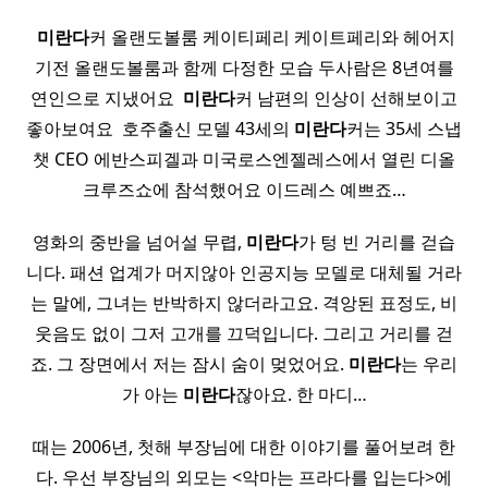
​
미란다
커 올랜도볼룸 케이티페리 케이트페리와 헤어지
기전 올랜도볼룸과 함께 다정한 모습 두사람은 8년여를
연인으로 지냈어요 ​
미란다
커 남편의 인상이 선해보이고
좋아보여요 ​ 호주출신 모델 43세의
미란다
커는 35세 스냅
챗 CEO 에반스피겔과 미국로스엔젤레스에서 열린 디올
크루즈쇼에 참석했어요 이드레스 예쁘죠…
영화의 중반을 넘어설 무렵,
미란다
가 텅 빈 거리를 걷습
니다. 패션 업계가 머지않아 인공지능 모델로 대체될 거라
는 말에, 그녀는 반박하지 않더라고요. 격앙된 표정도, 비
웃음도 없이 그저 고개를 끄덕입니다. 그리고 거리를 걷
죠. 그 장면에서 저는 잠시 숨이 멎었어요.
미란다
는 우리
가 아는
미란다
잖아요. 한 마디…
때는 2006년, 첫해 부장님에 대한 이야기를 풀어보려 한
다. 우선 부장님의 외모는 <악마는 프라다를 입는다>에