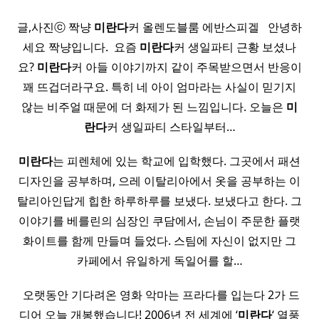
글,사진ⓒ 짝냥
미란다
커 올렌도블룸 에반스피겔 ​ ​ 안녕하
세요 짝냥입니다. ​ 요즘
미란다
커 생일파티 근황 보셨나
요?
미란다
커 아들 이야기까지 같이 주목받으면서 반응이
꽤 뜨겁더라구요. 특히 네 아이 엄마라는 사실이 믿기지
않는 비주얼 때문에 더 화제가 된 느낌입니다. 오늘은
미
란다
커 생일파티 스타일부터…
미란다
는 피렌체에 있는 학교에 입학했다. 그곳에서 패션
디자인을 공부하며, 으레 이탈리아에서 옷을 공부하는 이
탈리아인답게 힙한 하루하루를 보냈다. 보냈다고 한다. 그
이야기를 베를린의 심장인 쿠담에서, 손님이 주문한 플랫
화이트를 함께 만들며 들었다. 스팀에 자신이 없지만 그
카페에서 유일하게 독일어를 할…
​ 오랫동안 기다려온 영화 악마는 프라다를 입는다 2가 드
디어 오늘 개봉했습니다! 2006년 전 세계에 ‘
미란다
‘ 열풍