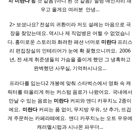
짜
미란다
될 것 같음 (아니 된 것 같음) ​ 얼렁 애인자리 채
우고 올게요 여러분 ​ 안녕…
2> 보셨나요? 전설의 귀환이라 저도 설레는 마음으로 극
장을 찾았는데요. 역시나 제 직업병은 어쩔 수 없었습니
다. 흥미로운 스토리와 화려한 패션 너머로
미란다
프리스
리 편집장실의 인테리어가 눈에 확 꽂혔으니까요. ​ 2006
년, 전 세계 취준생들의 가슴을 졸이게 했던 그 냉혹하고
완벽했던 사무실, 기억하시나요…
프라다를 입는다2 개봉에 맞춰 스타벅스에서 영화 속 캐
릭터를 떠올리게 하는 커스텀 음료가 나왔어요. ​ 국내에서
만날 수 있는 음료는
미란다
커피와 앤디 카푸치노 2종이
에요. ​
미란다
커피는 폼 없이, 무지방 우유, 샷 추가, 뜨겁
게 주문하는 카페라떼예요. ​ 앤디 카푸치노는 오트 우유에
캐러멜시럽과 시나몬 파우더…