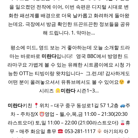
을 일으켰던 전작에 이어, 이번 속편은 디지털 시대로 변
화한 패션계를 배경으로 더욱 날카롭고 화려하게 돌아왔
는데요. 극장에서 방금 확인한 뜨끈뜨끈한 정보들을 공유
해 드립니다. 1. 악마는…
​ ​ 평소에 미드, 영드 보는 거 좋아하는데 오늘 소개할 드라
마는 바로바로
미란다
입니다! ​ ​ 영국 BBC에서 방영한 드
라마구요 가볍게 볼 수 있는 유쾌한 시트콤이에요 시청 가
능한 OTT는 티빙이랑 왓챠입니다~ ​ 그.런.데! 감사하게도
어떤 분이 올려놓으셔서 유튜브에서도 볼 수 있어요
​ #
시리즈
미란다
시즌1~3…
미란다
키친
위치 – 대구 중구 동성로1길 57 1,2층
주
차 – 주차장X
영업 – 월,수,목,금 11:00 – 21:30(20:30
라스트오더) 토,일 11:00 – 22:00 (21:00라스트오더)
휴
무 – 매주 화요일 휴무
053-281-1117
아기의자 O