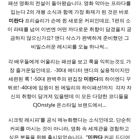
패션 영화의 전설이 돌아왔습니다. 영화 악마는 프라다를
입는다 2의 개봉 소식과 함께 가장 화제가 된 것은 바로
미란다
프리슬리가 손에 쥔 새로운 커피인데요. 1편의 소
이 라테를 넘어 이번엔 어떤 까다로운 취향이 담겼을지 궁
금하지 않으신가요? 앤디 삭스가 완벽하게 준비했던 그
비밀스러운 레시피를 오늘 하나씩…
각 배우들에게 어울리는 패션을 보고 룩을 익히는것도 가
장 즐거운일인데요. ​ -30대 에디터 앤디의 실용적이지만
세련된 룩 ! -50대 완벽주의 편집장
미란다
의 하이엔디 꾸
뛰르! -40대에 임원이 된 에밀리의 하이패션!까지 ​ 각자 자
신의 취향이 담겨져 있을텐데 이 모든 다양한 코디들을
CJOnstyle 온스타일 브랜드에서…
시크릿 레시피’를 공식 메뉴화했다는 소식인데요. 단순히
커피를 마시는 것이 아니라, 영화 속 세계관을 경험하고
싶은 분들을 위해 출시되었습니다. ​ “
미란다
커피 드디어