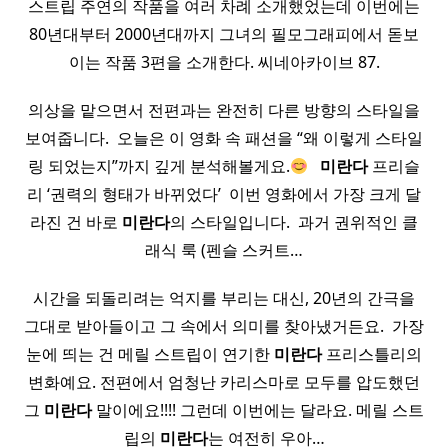
스트립 주연의 작품을 여러 차례 소개했었는데 이번에는
80년대부터 2000년대까지 그녀의 필모그래피에서 돋보
이는 작품 3편을 소개한다. 씨네아카이브 87.
의상을 맡으면서 전편과는 완전히 다른 방향의 스타일을
보여줍니다. ​ 오늘은 이 영화 속 패션을 “왜 이렇게 스타일
링 되었는지”까지 깊게 분석해볼게요.
​ ​
미란다
프리슬
리 ‘권력의 형태가 바뀌었다’ ​ 이번 영화에서 가장 크게 달
라진 건 바로
미란다
의 스타일입니다. ​ 과거 권위적인 클
래식 룩 (펜슬 스커트…
시간을 되돌리려는 억지를 부리는 대신, 20년의 간극을
그대로 받아들이고 그 속에서 의미를 찾아냈거든요. ​ 가장
눈에 띄는 건 메릴 스트립이 연기한
미란다
프리스틀리의
변화예요. 전편에서 엄청난 카리스마로 모두를 압도했던
그
미란다
말이에요!!!! 그런데 이번에는 달라요. 메릴 스트
립의
미란다
는 여전히 우아…