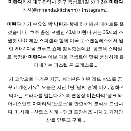
미란다
키친 대구광역시 중구 동성로1길 57 1,2층
미란다
키친(@miranda.kitchenn) • Instagram…
미란다
커가 수요일 밤 남편과 함께 하이패션 데이트를 즐
겼습니다. ​ 호주 출신 모델인 43세
미란다
커는 35세의 스
냅챗 CEO 에반 스피겔과 함께 미국 로스앤젤레스에서 열
린 2027 디올 크루즈 쇼에 참석했는데요 ​ 핑크색 스타일
로 등장한
미란다
는 이날 디올 콘셉트에 맞춰 풍성하게 흘
러내리는 파스텔 톤 드레스를…
가 코앞으로 다가온 지금, 여러분은 어떤 레드 박스를 꿈
꾸고 계신가요? ​ 오늘은 지난 1탄 ‘팔찌 편’에 이어, 영화 <
악마는 프라다를 입는다 2> 속 편집장
미란다
의 ‘탱크’와
어시스턴트 아마리의 ‘산토스’를 깐깐하게 분석해 드립니
다. 1. 시계 – 산토스 시계 – 탱크 프랑세즈 시계 2. 가격인
상을 앞두고 구매…