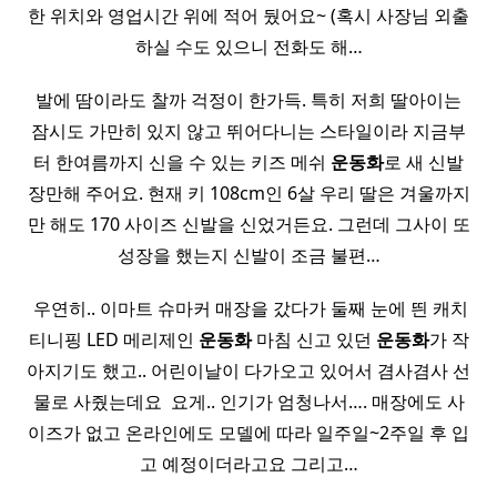
한 위치와 영업시간 위에 적어 뒀어요~ (혹시 사장님 외출
하실 수도 있으니 전화도 해…
발에 땀이라도 찰까 걱정이 한가득. 특히 저희 딸아이는
잠시도 가만히 있지 않고 뛰어다니는 스타일이라 지금부
터 한여름까지 신을 수 있는 키즈 메쉬
운동화
로 새 신발
장만해 주어요. 현재 키 108cm인 6살 우리 딸은 겨울까지
만 해도 170 사이즈 신발을 신었거든요. 그런데 그사이 또
성장을 했는지 신발이 조금 불편…
​ 우연히.. 이마트 슈마커 매장을 갔다가 둘째 눈에 띈 캐치
티니핑 LED 메리제인
운동화
마침 신고 있던
운동화
가 작
아지기도 했고.. 어린이날이 다가오고 있어서 겸사겸사 선
물로 사줬는데요 ​ 요게.. 인기가 엄청나서…. 매장에도 사
이즈가 없고 온라인에도 모델에 따라 일주일~2주일 후 입
고 예정이더라고요 그리고…