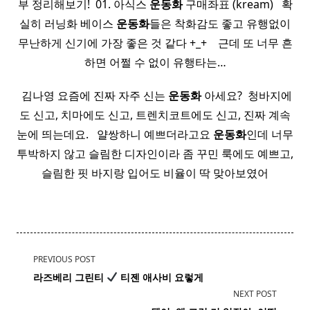
부 정리해보기! ​ 01. 아식스
운동화
구매좌표 (kream) ​ ​ 확
실히 러닝화 베이스
운동화
들은 착화감도 좋고 유행없이
무난하게 신기에 가장 좋은 것 같다 +_+ ​ ​ ​ 근데 또 너무 흔
하면 어쩔 수 없이 유행타는…
​ 김나영 요즘에 진짜 자주 신는
운동화
아세요? ​ 청바지에
도 신고, 치마에도 신고, 트렌치코트에도 신고, 진짜 계속
눈에 띄는데요. ​ ​ 얄쌍하니 예쁘더라고요
운동화
인데 너무
투박하지 않고 슬림한 디자인이라 좀 꾸민 룩에도 예쁘고,
슬림한 핏 바지랑 입어도 비율이 딱 맞아보였어
<span
PREVIOUS POST
class="nav-
라즈베리 그린티
티젠 애사비 요렇게
subtitle
NEXT POST
screen-