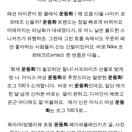
패션 아이콘이 된 클래식
운동화
ㅣ왜 요즘 다들 나이키 코
르테즈 신을까?
운동화
트렌드는 정말 빠르게 바뀌어요
어제까지는 러닝화가 대세였다가, 또 어느 날은 볼드한 스
니커즈가 유행하죠 ​ 그런데 그런 흐름 속에서도 꾸준히 패
션 좋아하는 사람들이 신는 신발이있어요 ​ 바로 Nike 코
르테즈(Cortez) ​ 한 번쯤은 다들…
​ ‘회색
운동화
’가 필요하던 찰나! 서프라이즈 선물로 받게
된 나 ​ 아식스 여성
운동화
로 추천드리는 발편한
운동화
!
조그 100 S 소개합니다. ​ 바로 이
운동화
인데요, 일단 제가
한 달 넘게 신어본 바로는 ​ 발이 편하고, 디자인이 예쁘고
은근 어디에도 잘 어울려요. ​ ​ 제가 신은 아식스 여성
운동
화
는 조그 100 S로…
육아/리빙템리뷰 초등
운동화
페이퍼플레인키즈 글, 사진