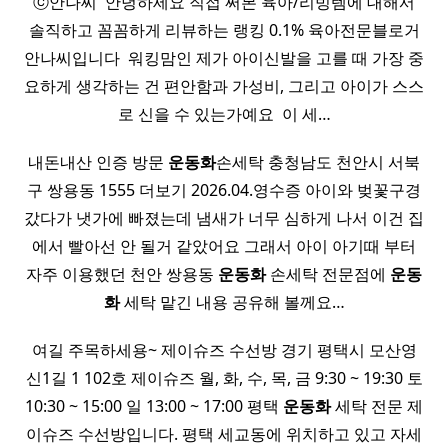
ⓒ안나씨 ​ 안녕하세요 직접 써본 육아/리빙템에 대해서
솔직하고 꼼꼼하게 리뷰하는 랭킹 0.1% 육아전문블로거
안나씨입니다 ​ 워킹맘인 제가 아이신발을 고를 때 가장 중
요하게 생각하는 건 편안함과 가성비, 그리고 아이가 스스
로 신을 수 있는가예요 ​ 이 세…
내돈내산 인증 방문
운동화
손세탁 충청남도 천안시 서북
구 쌍용동 1555 더보기 2026.04.영수증 아이와 벚꽃구경
갔다가 냇가에 빠졌는데 냄새가 너무 심하게 나서 이건 집
에서 빨아선 안 될거 같았어요 그래서 아이 아기때 부터
자주 이용했던 천안 쌍용동
운동화
손세탁 전문점에
운동
화
세탁 맡긴 내용 공유해 볼께요…
여길 주목하세용~ 제이슈즈 수선방 경기 평택시 모산영
신1길 1 102호 제이슈즈 월, 화, 수, 목, 금 9:30 ~ 19:30 토
10:30 ~ 15:00 일 13:00 ~ 17:00 평택
운동화
세탁 전문 제
이슈즈 수선방입니다. 평택 세교동에 위치하고 있고 자세