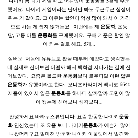
나이키 봄 정기 세일 때도 어김없이
운동화
를 3켤레 주문
했어요. ​ 나이키 세일이라는 단어만 봐도 두근두근 심정이
뛰는 거 같아요. 그 이유는 할인이 엄청 많이 돼서 이 가격
으로 사는 게 쉽지 않거든요. ​ 이번에는 제
운동화
, 초등
딸, 고등 아들
운동화
를 구매했어요. ​ 구매 기준은 할인 많
이 되는 걸로 해요. 3개…
실버문 ​ 처음에 유튜브로 봤을 때부터 예쁘다고 생각했는
데 실제로 신어보면 어떨까 해서 백화점 지나가는 길에 신
어보았다. ​ 요즘은 볼드한
운동화
보다 로우파일 이런 얇은
운동화
가 유행이라고 한다. ​ 오니츠카타이거 멕시코 66sd
제품이 있어서 얇은
운동화
를 하나더 살까말까 고민이 많
이 됐는데 신어보니 생각보다…
안녕하세요 바라누스뷰입니다. 요즘 한동한 나이키
운동
화
안신었는데 또 요즘 보니 나이키
운동화
가 예쁜게 많이
나왔더라구요 얼마전 방문한 나이키 아울렛에서 발견한