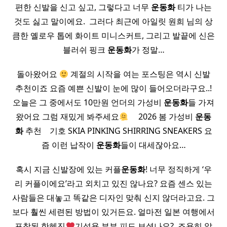
편한 신발을 신고 싶고, 그렇다고 너무
운동화
티가 나는
것도 싫고 말이에요. ​ 그러다 최근에 아일릿 원희 님의 상
큼한 옐로우 톱에 화이트 미니스커트, 그리고 발끝에 신은
블러쉬 핑크
운동화
가 정말…
돌아왔어요
계절의 시작을 여는 포스팅은 역시 신발
추천이죠 요즘 예쁜 신발이 눈에 많이 들어오더라구요..!
오늘은 그 중에서도 10만원 언더의 가성비
운동화
들 가져
왔어요 그럼 재밌게 봐주세요
​ ​ ​ ​ 2026 봄 가성비
운동
화
추천 ​ ​ ​ 기호 SKIA PINKING SHIRRING SNEAKERS 요
즘 이런 납작이
운동화
들이 대세잖아요…
혹시 지금 신발장에 있는 커플
운동화
! 너무 정직하게 ‘우
리 커플이에요’라고 외치고 있진 않나요? 요즘 센스 있는
사람들은 대놓고 똑같은 디자인 맞춰 신지 않더라고요. 그
보다 훨씬 세련된 방법이 있거든요. 얼마전 일본 여행에서
포착된 한혜진
기성용 부부 피드 보셨나요? ​ 조용히 알