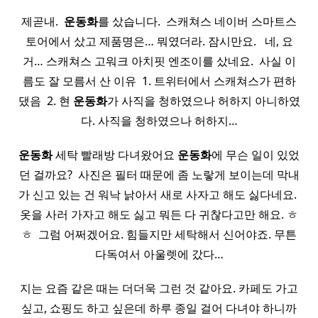
제곧내. ​
운동화
를 샀습니다. ​ 스캐쳐스 네이버 스마트스
토어에서 샀고 제품명은… 뭐였더라. 잠시만요. ​ ​ 네, 요
거… 스캐쳐스 고워크 아치핏 엔조이를 샀네요. ​ 사실 이
름도 잘 모름서 산 이유 ​ 1. 트위터에서 스캐쳐스가 편하
댔음 ​ 2. 현
운동화
가 사직을 청하였으나 허하지 아니하였
다. 사직을 청하였으나 허하지…
운동화
세탁 빨래방 다녀왔어요
운동화
에 무슨 일이 있었
던 걸까요? ​ 사진은 필터 때문에 좀 노랗게 보이는데 막내
가 신고 있는 건 워낙 낡아서 새로 사자고 해도 싫다네요. ​
옷을 사러 가자고 해도 싫고 뭐든 다 귀찮다고만 해요. ㅎ
ㅎ ​ 그럼 어쩌겠어요. 힘들지만 세탁해서 신어야죠. 무튼
다독여서 아울렛에 갔다…
지는 요즘 같은 때는 더더욱 그런 것 같아요. 카페도 가고
싶고, 쇼핑도 하고 싶은데 하루 종일 걸어 다녀야 하니까