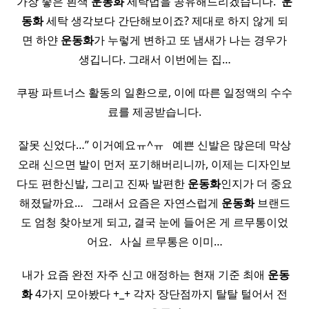
가장 좋은 흰색
운동화
세탁법을 공유해드리겠습니다. ​
운
동화
세탁 생각보다 간단해보이죠? 제대로 하지 않게 되
면 하얀
운동화
가 누렇게 변하고 또 냄새가 나는 경우가
생깁니다. 그래서 이번에는 집…
쿠팡 파트너스 활동의 일환으로, 이에 따른 일정액의 수수
료를 제공받습니다.
잘못 신었다…” 이거예요ㅠ^ㅠ ​ ​ 예쁜 신발은 많은데 막상
오래 신으면 발이 먼저 포기해버리니까, 이제는 디자인보
다도 편한신발, 그리고 진짜 발편한
운동화
인지가 더 중요
해졌달까요… ​ ​ 그래서 요즘은 자연스럽게
운동화
브랜드
도 엄청 찾아보게 되고, 결국 눈에 들어온 게 르무통이었
어요. ​ ​ 사실 르무통은 이미…
​ 내가 요즘 완전 자주 신고 애정하는 현재 기준 최애
운동
화
4가지 모아봤다 +_+ 각자 장단점까지 탈탈 털어서 전