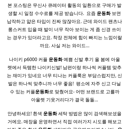
본 포스팅은 무신사 큐레이터 활동의 일환으로 구매가 발
생할 시 일정 수수료를 제공 받습니다. ​ 요즘
운동화
보면
납작하고 얇은 타입이 진짜 많잖아요. 근데 와이드 팬츠나
롱스커트 입을 때 발이 너무 작아 보이는 게 좀 신경 쓰이
는 경우가 있더라고요. 착장 전체에 힘이 빠지는 느낌이랄
까요. 사실 저는 와이드…
나이키 p6000 커플
운동화
예쁨 신발 후기 올 봄에 아울
렛에서 득템한 나이키신발! 남편이랑 하나씩 커플템 맞추
는 재미가 있네요 너무 티나는 커플룩은 부담스럽지만, 신
발은 하나씩 맞추니까 너무 좋음! ​ 평소에 자주 신고 다닐
수 있는 커플
운동화
로 맞췄어요- 어떤 브랜드로 고를까
아울렛 기웃거리다가 결국 돌돌…
안녕하세요! 흰색
운동화
세탁 방법은 많이 검색해보셨을
거에요. 매장을 운영하면서 직접 여러가지 시도를 해보고