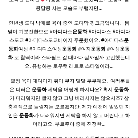
콩달콩 사는 모습도 부럽지만…
연년생 도다 남매를 육아 중인 도다맘 핑크곰입니다. ​ ​ 봄
맞이 기분전환으로 #아디다스
운동화
#아디다스 #아디다
스도쿄 #아디다스도쿄베이지 주문했어요. #아디다스
운
동화
여성 #아디다스여성
운동화
#여자
운동화
#여성
운동
화
로 찰떡이라 스타필드 갈 때마다 살까말까 고민했는데
요. 유행하는 로우컷 레트로 스타일이라…
​ ​ 열정 육아 대디이자 취미 부자 달달 부부예요. ​ 여러분들
은 더러운
운동화
세탁을 어떻게 하시나요? 혹시
운동화
가 더러워지면 빨지 않고 그냥 버리시지는 않으시죠? 참
충격적으로 들릴지는 모르겠지만, 제가 예전에 알았던 지
인은
운동화
가 더러워지면 세탁을 하지 않고 버린다고 하
더라고요. 부르주아 중에 진정한…