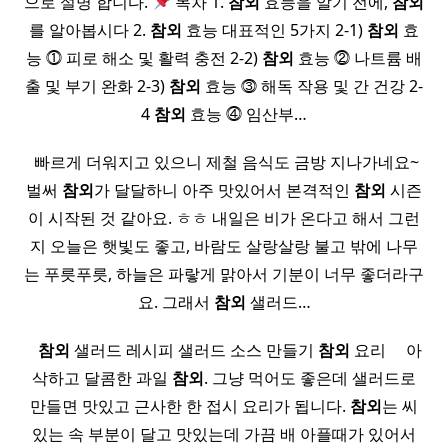
으로 설명 합니다.
목차 1.
참외
효능을 알기 전에,
참외
를 알아봅시다 2.
참외
효능 대표적인 5가지 2-1)
참외
효
능 ⓵ 피로 해소 및 활력 충전 2-2)
참외
효능 ⓶ 나트륨 배
출 및 부기 완화 2-3)
참외
효능 ⓷ 해독 작용 및 간 건강 2-
4
참외
효능 ⓸ 임산부…
​ 빠르게 더워지고 있으니 제철 음식도 금방 지나가네요~
벌써
참외
가 달달하니 아주 맛있어서 본격적인
참외
시즌
이 시작된 것 같아요. ㅎㅎ 내일은 비가 온다고 해서 그런
지 오늘은 햇빛도 좋고, 바람도 살랑살랑 불고 밖에 나무
는 푸릇푸릇, 하늘은 파랗게 맑아서 기분이 너무 좋더라구
요. 그래서
참외
샐러드…
​ ​ ​
참외
샐러드 레시피 샐러드 소스 만들기
참외
요리 ​ ​ ​ ​ 아
삭하고 달콤한 과일
참외
. 그냥 먹어도 좋은데 샐러드로
만들면 맛있고 근사한 한 접시 요리가 됩니다.
참외
는 씨
있는 속 부분이 달고 맛있는데 가끔 배 아플때가 있어서