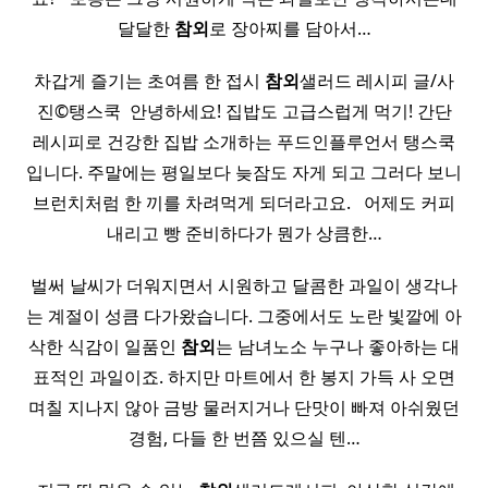
달달한
참외
로 장아찌를 담아서…
차갑게 즐기는 초여름 한 접시
참외
샐러드 레시피 글/사
진©탱스쿡 ​ 안녕하세요! 집밥도 고급스럽게 먹기! 간단
레시피로 건강한 집밥 소개하는 푸드인플루언서 탱스쿡
입니다. 주말에는 평일보다 늦잠도 자게 되고 그러다 보니
브런치처럼 한 끼를 차려먹게 되더라고요. ​ ​ 어제도 커피
내리고 빵 준비하다가 뭔가 상큼한…
벌써 날씨가 더워지면서 시원하고 달콤한 과일이 생각나
는 계절이 성큼 다가왔습니다. 그중에서도 노란 빛깔에 아
삭한 식감이 일품인
참외
는 남녀노소 누구나 좋아하는 대
표적인 과일이죠. 하지만 마트에서 한 봉지 가득 사 오면
며칠 지나지 않아 금방 물러지거나 단맛이 빠져 아쉬웠던
경험, 다들 한 번쯤 있으실 텐…