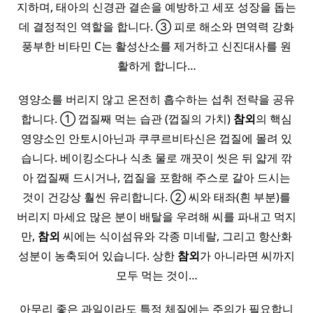
지하며, 태아의 신경관 결손을 예방하고 세포 성장을 돕는
데 결정적인 역할을 합니다. ③ 피로 해소와 면역력 강화
풍부한 비타민 C는 활성산소를 제거하고 신진대사를 원
활하게 합니다…
영양소를 버리지 않고 온전히 흡수하는 섭취 전략을 공유
합니다. ① 껍질째 먹는 습관 (껍질의 가치)
참외
의 핵심
영양소인 안토시아닌과 쿠쿠르비타신은 껍질에 몰려 있
습니다. 베이킹소다나 식초 물로 깨끗이 씻은 뒤 얇게 깎
아 껍질째 드시거나, 껍질을 포함해 주스로 갈아 드시는
것이 건강상 훨씬 유리합니다. ② 씨와 태좌(흰 부분)를
버리지 마세요 많은 분이 배탈을 우려해 씨를 파내고 먹지
만,
참외
씨에는 식이섬유와 각종 미네랄, 그리고 항산화
성분이 농축되어 있습니다. 상한
참외
가 아니라면 씨까지
모두 먹는 것이…
아무리 좋은 과일이라도 특정 체질에는 주의가 필요합니