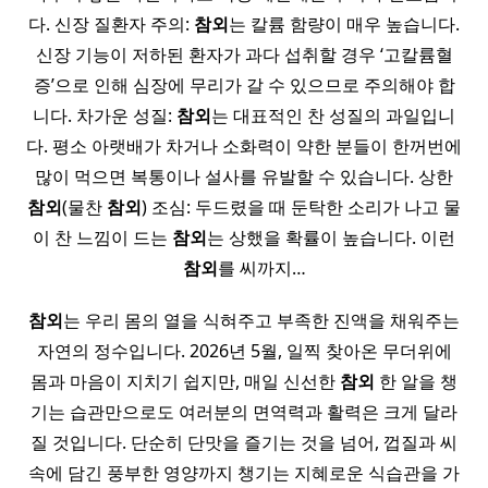
다. 신장 질환자 주의:
참외
는 칼륨 함량이 매우 높습니다.
신장 기능이 저하된 환자가 과다 섭취할 경우 ‘고칼륨혈
증’으로 인해 심장에 무리가 갈 수 있으므로 주의해야 합
니다. 차가운 성질:
참외
는 대표적인 찬 성질의 과일입니
다. 평소 아랫배가 차거나 소화력이 약한 분들이 한꺼번에
많이 먹으면 복통이나 설사를 유발할 수 있습니다. 상한
참외
(물찬
참외
) 조심: 두드렸을 때 둔탁한 소리가 나고 물
이 찬 느낌이 드는
참외
는 상했을 확률이 높습니다. 이런
참외
를 씨까지…
참외
는 우리 몸의 열을 식혀주고 부족한 진액을 채워주는
자연의 정수입니다. 2026년 5월, 일찍 찾아온 무더위에
몸과 마음이 지치기 쉽지만, 매일 신선한
참외
한 알을 챙
기는 습관만으로도 여러분의 면역력과 활력은 크게 달라
질 것입니다. 단순히 단맛을 즐기는 것을 넘어, 껍질과 씨
속에 담긴 풍부한 영양까지 챙기는 지혜로운 식습관을 가