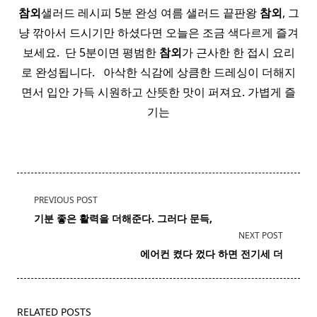
참외
샐러드 레시피 5분 완성 여름 샐러드 끝판왕
참외
, 그
냥 깎아서 드시기만 하셨다면 오늘은 조금 색다르게 즐겨
보세요. ​ 단 5분이면 평범한
참외
가 근사한 한 접시 요리
로 완성됩니다. ​ ​ 아삭한 식감에 상큼한 드레싱이 더해지
면서 입안 가득 시원하고 산뜻한 맛이 퍼져요. 가볍게 즐
기는
<span
PREVIOUS POST
class="nav-
기분 좋은 활력을 더해준다. 그러다 문득,
subtitle
NEXT POST
screen-
에어컨 켰다 껐다 하면
전기세
더
reader-
text">Page</span>
RELATED POSTS