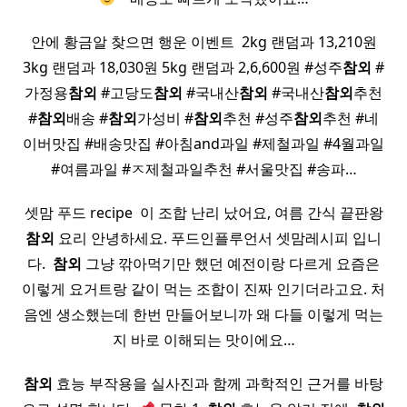
안에 황금알 찾으면 행운 이벤트 ​ 2kg 랜덤과 13,210원
3kg 랜덤과 18,030원 5kg 랜덤과 2,6,600원 #성주
참외
#
가정용
참외
#고당도
참외
#국내산
참외
#국내산
참외
추천
#
참외
배송 #
참외
가성비 #
참외
추천 #성주
참외
추천 #네
이버맛집 #배송맛집 #아침and과일 #제철과일 #4월과일
#여름과일 #ㅈ제철과일추천 #서울맛집 #송파…
셋맘 푸드 recipe ​ 이 조합 난리 났어요, 여름 간식 끝판왕
참외
요리 안녕하세요. 푸드인플루언서 셋맘레시피 입니
다. ​
참외
그냥 깎아먹기만 했던 예전이랑 다르게 요즘은
이렇게 요거트랑 같이 먹는 조합이 진짜 인기더라고요. 처
음엔 생소했는데 한번 만들어보니까 왜 다들 이렇게 먹는
지 바로 이해되는 맛이에요…
참외
효능 부작용을 실사진과 함께 과학적인 근거를 바탕