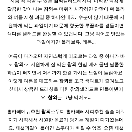
​ 지금 딱 먹을 수 있는
참외
샐러드레시피 ​ 아삭한 식감에
달콤한 맛이 나는
참외
는 더위가 시작하면 단맛이 확 올라
와 여름 제철 과일 중 하나인데요. ​ 수분이 많기 때문에 시
원하게 먹는 과일이기 때문에 향긋한 루꼴라를 곁들이면
색다른 샐러드를 완성할 수 있답니다. 그냥 먹어도 맛있는
과일이지만 올리브유, 레몬…
​ 여름이 다가오면 자연스럽게 떠오르는 과일 중 하나가 바
로
참외
죠 ​ 시원하게 잘 익은
참외
한입 베어 물면 달콤한
과즙이 퍼지면서 더위까지 한결 가시는 느낌이 들잖아요 ​ ​
이렇게 여름을 대표하는
참외
를 조금 색다르게 즐겨보고
싶어서 상큼한 드레싱을 더한
참외
샐러드로 만들어봤어
요 ​
참외
는 그냥 먹어도…
홈카페메뉴추천
참외
스무디 홈카페레시피추천 슬슬 더워
지기 시작해서 시원한 음료가 당기는 계절이 다가왔는데
요. 제철과일이 들어간 스무디가 빠질 수 없죠. 요즘 제철