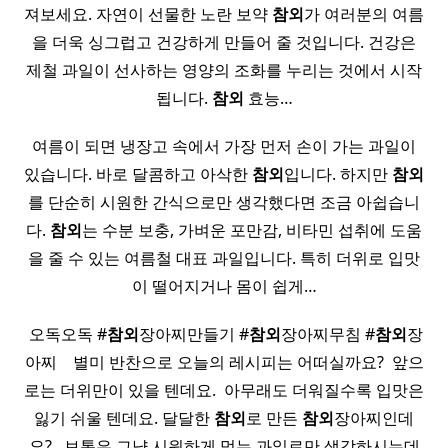
져보세요. 자연이 선물한 노란 보약
참외
가 여러분의 여름
을 더욱 싱그럽고 건강하게 만들어 줄 것입니다. 건강은
제철 과일이 선사하는 영양의 조화를 누리는 것에서 시작
됩니다.
참외
효능…
여름이 되면 냉장고 속에서 가장 먼저 손이 가는 과일이
있습니다. 바로 달콤하고 아삭한
참외
입니다. 하지만
참외
를 단순히 시원한 간식으로만 생각했다면 조금 아쉽습니
다.
참외
는 수분 보충, 가벼운 포만감, 비타민 섭취에 도움
을 줄 수 있는 여름철 대표 과일입니다. 특히 더위로 입맛
이 떨어지거나 몸이 쉽게…
​ 오독오독 #
참외
장아찌만들기 #
참외
장아찌무침 #
참외
장
아찌 ​ ​ ​ 별미 반찬으로 오늘의 레시피는 어떠실까요? ​ 앞으
로는 더위만이 있을 텐데요. ​ 아무래도 더워질수록 입맛은
잃기 쉬울 텐데요. 달달한
참외
로 만든
참외
장아찌인데
요? ​ ​ 보통은 그냥 시원하게 먹는 과일로만 생각하시는데