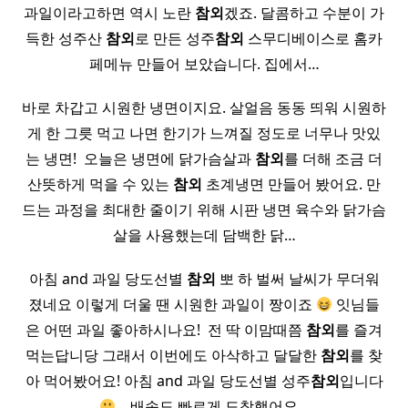
과일이라고하면 역시 노란
참외
겠죠. 달콤하고 수분이 가
득한 성주산
참외
로 만든 성주
참외
스무디베이스로 홈카
페메뉴 만들어 보았습니다. 집에서…
바로 차갑고 시원한 냉면이지요. 살얼음 동동 띄워 시원하
게 한 그릇 먹고 나면 한기가 느껴질 정도로 너무나 맛있
는 냉면! ​ 오늘은 냉면에 닭가슴살과
참외
를 더해 조금 더
산뜻하게 먹을 수 있는
참외
초계냉면 만들어 봤어요. 만
드는 과정을 최대한 줄이기 위해 시판 냉면 육수와 닭가슴
살을 사용했는데 담백한 닭…
아침 and 과일 당도선별
참외
뽀 하 벌써 날씨가 무더워
졌네요 이렇게 더울 땐 시원한 과일이 짱이죠
잇님들
은 어떤 과일 좋아하시나요! ​ 전 딱 이맘때쯤
참외
를 즐겨
먹는답니당 그래서 이번에도 아삭하고 달달한
참외
를 찾
아 먹어봤어요! 아침 and 과일 당도선별 성주
참외
입니다
​ ​ ​ 배송도 빠르게 도착했어요…