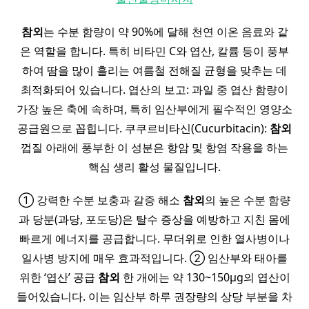
참외
는 수분 함량이 약 90%에 달해 천연 이온 음료와 같
은 역할을 합니다. 특히 비타민 C와 엽산, 칼륨 등이 풍부
하여 땀을 많이 흘리는 여름철 전해질 균형을 맞추는 데
최적화되어 있습니다. 엽산의 보고: 과일 중 엽산 함량이
가장 높은 축에 속하며, 특히 임산부에게 필수적인 영양소
공급원으로 꼽힙니다. 쿠쿠르비타신(Cucurbitacin):
참외
껍질 아래에 풍부한 이 성분은 항암 및 항염 작용을 하는
핵심 생리 활성 물질입니다.
① 강력한 수분 보충과 갈증 해소
참외
의 높은 수분 함량
과 당분(과당, 포도당)은 탈수 증상을 예방하고 지친 몸에
빠르게 에너지를 공급합니다. 무더위로 인한 열사병이나
일사병 방지에 매우 효과적입니다. ② 임산부와 태아를
위한 ‘엽산’ 공급
참외
한 개에는 약 130~150µg의 엽산이
들어있습니다. 이는 임산부 하루 권장량의 상당 부분을 차