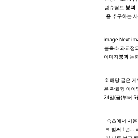
괌슈탈트
붕괴
즘 추구하는 사
image Next 
볼축소 과교정
이미지
붕괴
논현
※ 해당 글은 
은 확률형 아이
24일(금)부터 
​ 속초에서 사온
ㅋ 벌써 1년…