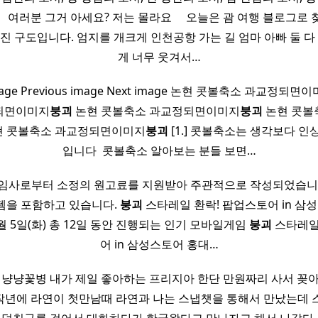
​ ​ ​ ​ 여러분 그거 아세요? 저는 몰라요 ​ ​ ​ ​ 오늘은 괌 여행 블로
진 구도입니다. 엄지를 개크게 인천공항 가는 길 엄마 아빠 둘 다
게 너무 웃겨서…
image Previous image Next image 논현 콧볼축소 과교정되면
되면이미지
붕괴
논현 콧볼축소 과교정되면이미지
붕괴
논현 콧볼
 콧볼축소 과교정되면이미지
붕괴
[1.] 콧볼축소는 생각보다 인
입니다 ​ 콧볼축소 알아보는 분들 보면…
게임사로부터 소정의 원고료를 지원받아 주관적으로 작성되었습니다
템을 포함하고 있습니다.
붕괴
스타레일 환락! 팝업스토어 in 삼
5월 5일(화) 총 12일 동안 진행되는 인기 모바일게임
붕괴
스타레일
어 in 삼성스토어 홍대…
 냥냥꽃병 내가 제일 좋아하는 프리지아 한단 만원짜리 사서 꽂아놨다. ​
 작년에 라연이 첫만남때 라연과 나는 스냅챗을 통해서 만났는데