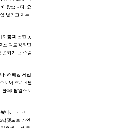
그로 찾아왔습니다. 요
 입 벌리고 자는
이미지
붕괴
논현 콧
축소 과교정되면
상 변화가 큰 수술
. ※ 해당 게임
성스토어 후기 4월
 환락! 팝업스토
 ​ ​ ​ ㅋㅋㅋ
 스냅챗으로 라연