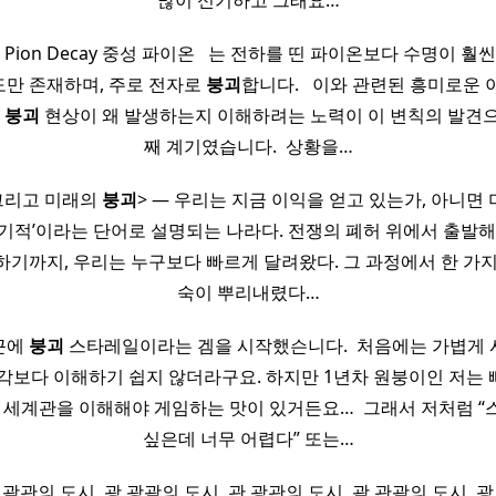
많이 신기하고 그래요…
ral Pion Decay​ 중성 파이온 ​ ​ 는 전하를 띤 파이온보다 수명이 
 정도만 존재하며, 주로 전자로
붕괴
합니다. ​ ​ 이와 관련된 흥미로
한
붕괴
현상이 왜 발생하는지 이해하려는 노력이 이 변칙의 발견으
째 계기였습니다. ​ 상황을…
 그리고 미래의
붕괴
> — 우리는 지금 이익을 얻고 있는가, 아니면
‘기적’이라는 단어로 설명되는 나라다. 전쟁의 폐허 위에서 출발해 
하기까지, 우리는 누구보다 빠르게 달려왔다. 그 과정에서 한 가지
숙이 뿌리내렸다…
근에
붕괴
스타레일이라는 겜을 시작했슨니다. ​ 처음에는 가볍게
각보다 이해하기 쉽지 않더라구요. 하지만 1년차 원붕이인 저는
 세계관을 이해해야 게임하는 맛이 있거든요… ​ 그래서 저처럼 
싶은데 너무 어렵다” 또는…
 괌관의 도시, 광 광괌의 도시, 관 광관의 도시, 괌 관괌의 도시, 광