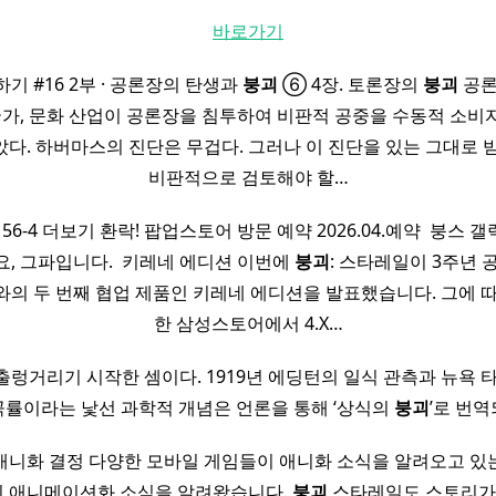
바로가기
기 #16 2부 · 공론장의 탄생과
붕괴
⑥ 4장. 토론장의
붕괴
공론
국가, 문화 산업이 공론장을 침투하여 비판적 공중을 수동적 소
다. 하버마스의 진단은 무겁다. 그러나 이 진단을 있는 그대로 
비판적으로 검토해야 할…
56-4 더보기 환락! 팝업스토어 방문 예약 2026.04.예약 ​ 붕스 
, 그파입니다. ​ 키레네 에디션 이번에
붕괴
: 스타레일이 3주년 
의 두 번째 협업 제품인 키레네 에디션을 발표했습니다. 그에 
한 삼성스토어에서 4.X…
출렁거리기 시작한 셈이다. 1919년 에딩턴의 일식 관측과 뉴욕 타
곡률이라는 낯선 과학적 개념은 언론을 통해 ‘상식의
붕괴
’로 번역
니화 결정 다양한 모바일 게임들이 애니화 소식을 알려오고 있
 애니메이션화 소식을 알려왔습니다.
붕괴
스타레일도 스토리가 