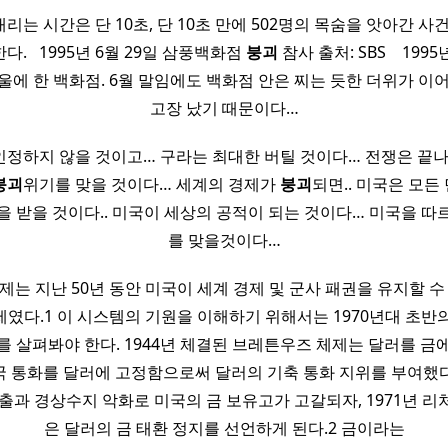
는 시간은 단 10초, 단 10초 만에 502명의 목숨을 앗아간 사
. ​ ​ 1995년 6월 29일 삼풍백화점
붕괴
참사 출처: SBS ​ ​ ​ 199
 서울에 한 백화점. 6월 말임에도 백화점 안은 찌는 듯한 더위가 이
고장 났기 때문이다…
인정하지 않을 것이고… 구라는 최대한 버틸 것이다… 전쟁은 끝나지
붕괴
위기를 맞을 것이다… 세계의 경제가
붕괴
되면.. 미국은 모든
을 받을 것이다.. 미국이 세상의 공적이 되는 것이다… 미국을 따
를 맞을것이다…
제는 지난 50년 동안 미국이 세계 경제 및 군사 패권을 유지할 수
였다.1 이 시스템의 기원을 이해하기 위해서는 1970년대 초반
를 살펴봐야 한다. 1944년 체결된 브레튼우즈 체제는 달러를 금
 타국 통화를 달러에 고정함으로써 달러의 기축 통화 지위를 부여했다
지출과 경상수지 악화로 미국의 금 보유고가 고갈되자, 1971년 리
은 달러의 금 태환 정지를 선언하게 된다.2 금이라는