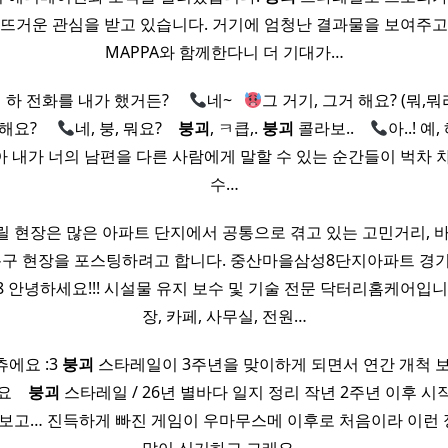
 뜨거운 관심을 받고 있습니다. 거기에 엄청난 결과물을 보여주고
MAPPA와 함께한다니 더 기대가…
하 전화를 내가 했거든? ​ ​ ​ ​
네~ ​ ​
그 거기, 그거 해요? (뭐,뭐라고
해요? ​ ​ ​ ​
네, 붕, 뭐요? ​ ​ ​
붕괴
, ㅋ큽,.
붕괴
콜라보.. ​ ​ ​
아..! 예, 
 내가 너의 남편을 다른 사람에게 말할 수 있는 순간들이 벅차 
수…
릴 현장은 많은 아파트 단지에서 공통으로 겪고 있는 고민거리, 바
복구 현장을 포스팅하려고 합니다. 중산마을삼성8단지아파트 경기
8 안녕하세요!!! 시설물 유지 보수 및 기술 전문 닥터리홈케어입니
장, 카페, 사무실, 전원…
에요 :3
붕괴
스타레일이 3주년을 맞이하게 되면서 연간 개척 
​ ​
붕괴
스타레일 / 26년 별바다 일지 정리 작년 2주년 이후 
 보고… 진득하게 빠진 게임이 우마무스메 이후로 처음이라 이런