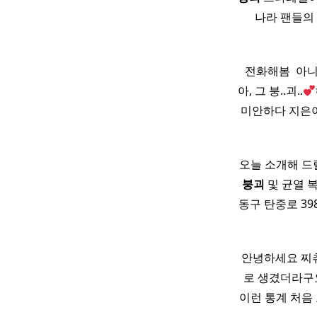
나라 팬들의
전화해봄 ​ 아니 
아, 그 붕..괴..
미안하다 지은아
오늘 소개해 드
붕괴
및 균열 
동구 탄중로 39
안녕하세요 찌츄
로 생겼더라구요 ​ 
이런 통계 처음