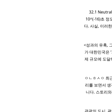
32.1 Neut
10^(-16)초
다. 사실, 이러
<성과의 유혹,
가 대한민국은 
제 규모에 도달
ㅇㄴㅎㅅㅇ 최
리를 보면서 생
니다. 스토리와
관광의 도시, 괌