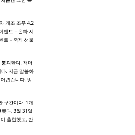
 처음엔 그런 목
차 개조 조우 4.2
이벤트 – 은하 시
벤트 – 축제 선물
로
붕괴
한다. 책머
다. 지금 말씀하
 어렵습니다. 잉
한 구간이다. 1개
했다. 3월 31일
대음봉이 출현했고, 반