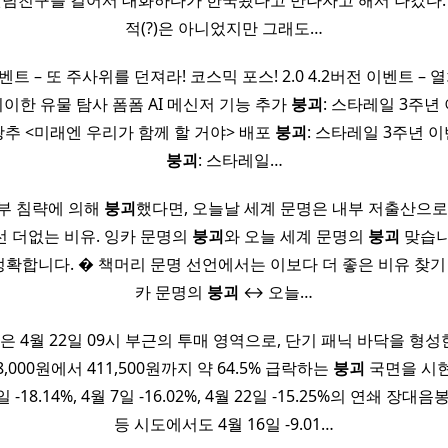
랜덤친구를 걸어서 대화하다가 한국왔다고 만나자고 해서 나갔다.
적(?)은 아니었지만 그래도…
벤트 – 또 주사위를 던져라! 코스믹 포스! 2.0 4.2버전 이벤트 – 열
기이한 유물 탐사 폼폼 AI 메신저 기능 추가
붕괴
: 스타레일 3주년 
광추 <미래엔 우리가 함께 할 거야> 배포
붕괴
: 스타레일 3주년 이
붕괴
: 스타레일…
부 침략에 의해
붕괴
했다면, 오늘날 세계 문명은 내부 저출산으
선 더없는 비유. 잉카 문명의
붕괴
와 오늘 세계 문명의
붕괴
맞습니
 정확합니다. � 책머리 문명 선언에서는 이보다 더 좋은 비유 찾기
카 문명의
붕괴
↔ 오늘…
0원은 4월 22일 09시 부근의 투매 영역으로, 단기 패닉 바닥을 형성
8,000원에서 411,500원까지 약 64.5% 급락하는
붕괴
국면을 시현
 2일 -18.14%, 4월 7일 -16.02%, 4월 22일 -15.25%의 연쇄 장
등 시도에서도 4월 16일 -9.01…