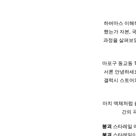
하버마스 이해하
했는가 자본, 
과정을 살펴보았
마포구 동교동 1
서론 안녕하세요
갤럭시 스토어와
마치 액체처럼 
간의 
붕괴
스타레일 애
붕괴
스타레일이