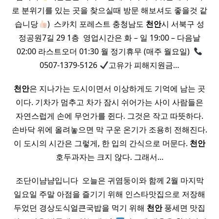
로 분위기를 있는 곳을 찾으실때 방문 해보셔도 좋을것 같
습니당
) ​ 스카치 포레스트 충청남도
천안
시 서북구 성
정공원7길 29 1층 ​ 영업시간은 화 – 일 19:00 – 다음날
02:00 라스트오더 01:30 월 정기휴무 (매주 월요일) ​
0507-1379-5126
고유가 피해지원금…
천안
은 지나가는 도시이면서 이상하게도 기억에 남는 곳
이다. 기차가 멈추고 차가 잠시 쉬어가는 사이 사람들은
자연스럽게 손에 무언가를 쥔다. 그것은 작고 따뜻하다.
손바닥 위에 올려놓으면 막 구운 온기가 조용히 전해진다.
이 도시의 시간은 그렇게, 한 입의 간식으로 머문다.
천안
호두과자는 크지 않다. 그래서…
조단이냠냠입니다 ​ 오늘은 귀염둥이와 함께 2월 마지막
일요일 주말 아점을 즐기기 위해 인스타맛집으로 저장해
두었던 경상도식얼큰국밥을 먹기 위해
천안
풍세면 맛집