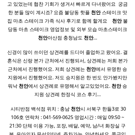
고 있었는데 협찬 기회가 생겨서 빠르게 다녀왔어요 ​ 궁금
한 분들 많이 계시죠? 요즘 불당동 핫플
천안
스테이크 맛
집 마초 스테이크 가족 식사 후기로 함께 할게요 ​ ​ ​
천안
불
당동 마초 스테이크 영업정보 및 외부 모습 마초스테이크
천안
아산점 충청남도
천안
…
신경이 많이 쓰이던 상견례를 드디어 졸업하고 왔어요. 결
혼식은 신랑 본가 근처에서 진행되서, 상견례는 저희 본가
근처에서 진행했어요. 저희 상견례는
천안
에서 유명한 승
지원에서 진행했어요. 저도 승지원은 한 번도 안가봤지만
워낙
천안
에서 상견례로 유명해서 알고있었어요.
천안
승
지원 상견례 한정식 코스 후기…
​ 시티반점 백석점 위치 : 충남
천안
시 서북구 한들3로 30
106호 연락처 : 041-569-0625 영업시간 : 매일 09:50 ~
21:30 단체 이용 가능, 포장, 배달, 예약, 남/녀 화장실 구
분, 유아의자 무선인터넷, 주차가능 ​ 안녕하세요. 쫑긋입