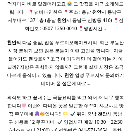
먹자마자 바로 알겠더라고요
그 맛집을 지금 소개해드
립니다 ~
넘버나인한우
주소 : 충남
천안
시 동남구
서부대로 137 1층 (충남
천안
시 동남구 신방동 416)
전
화번호 : 0507-1350-0010
영업시간…
천안
의 다음 중심, 업성 푸르지오레이크시티 ​ 최근 부동산
시장 분위기 보면 많은 분들이 이런 고민을 합니다. ​ 지금
들어가도 괜찮을까? 조금 더 기다리면 더 떨어지는 거 아
닐까? 지방은 위험하지 않을까? ​ 그런데 실제 시장은 조금
다르게 움직이고 있습니다. ​
천안
업성 푸르지오 문의하기
네이버 폼 설문에 바로…
외식도 하고 끝내주는 국물요리를 먹고 와서 저 너무 행복
합니다
이번에 다녀온 곳은 얼큰한 쭈꾸미 샤브샤브 맛
집 쭈꾸미네
입니다!!!
​
위치 충남
천안
시 동남
구 신용로 12 쭈꾸미네 ​
영업시간 매일 10:30 ~ 22:30
(라스트 오더 21:00) ​
전화번호 041-571-3654 ​ ​ ​ 주차