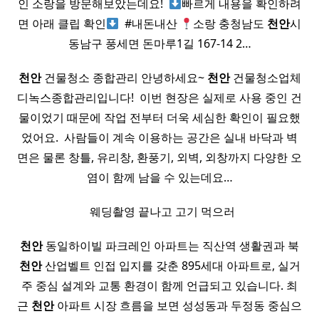
인 소랑을 방문해보았는데요! ​
빠르게 내용을 확인하려
면 아래 클립 확인
​ #내돈내산
소랑 충청남도
천안
시
동남구 풍세면 돈마루1길 167-14 2…
천안
건물청소 종합관리 안녕하세요~
천안
건물청소업체
디녹스종합관리입니다! ​ 이번 현장은 실제로 사용 중인 건
물이었기 때문에 작업 전부터 더욱 세심한 확인이 필요했
었어요. ​ 사람들이 계속 이용하는 공간은 실내 바닥과 벽
면은 물론 창틀, 유리창, 환풍기, 외벽, 외창까지 다양한 오
염이 함께 남을 수 있는데요…
​ ​ 웨딩촬영 끝나고 고기 먹으러
천안
동일하이빌 파크레인 아파트는 직산역 생활권과 북
천안
산업벨트 인접 입지를 갖춘 895세대 아파트로, 실거
주 중심 설계와 교통 환경이 함께 언급되고 있습니다. 최
근
천안
아파트 시장 흐름을 보면 성성동과 두정동 중심으