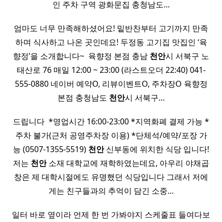
인 주차 구역 광화문집 충청남도…
엄마도 너무 만족해하셨어요! 밑반찬부터 고기까지 만족
하며 식사하고 나온 곳인데요! 두정동 고기집 맛집인 ‘육
향정’을 소개합니다~ ​ 육향정 본점 충남
천안
시 서북구 노
태산로 76 매일 12:00 ~ 23:00 (라스트오더 22:40) 041-
555-0880 네이버 예약O, 리뷰이벤트O, 주차장O 육향정
본점 충청남도
천안
시 서북구…
드립니다 ​ *영업시간 16:00-23:00 *지역화폐 결제 가능 *
주차 불가(근처 공영주차장 이용) *단체석/예약/포장 가
능 (0507-1355-5519)
천안
신부동에 위치한 식당 입니다!
저는
천안
소재 대학교에 재학하였는데요, 아우리 야채곱
창은 제 대학시절에도 유명했던 식당입니다 그래서 저에
게는 친구들과의 추억이 담긴 소중…
일터 바로 옆이라 언제 한 번 가봐야지 스케줄표 들여다보