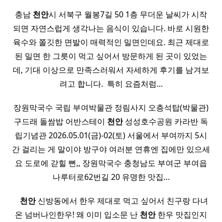
충남
천안
시 서북구 월봉7길 50 1층 무더운 날씨가 시작
되면 자연스럽게 생각나는 음식이 있습니다. 바로 시원한
육수와 쫄깃한 면발이 매력적인 밀면인데요. 최근 제대로
된 밀면 한 그릇이 먹고 싶어서 방문하게 된 곳이 있었는
데, 기대 이상으로 만족스러워서 자세하게 후기를 남겨보
려고 합니다. ​ 특히 요즘처럼…
장원막국수 국립 부여박물관 정림사지 오층석탑(박물관)
구드래 돌쌈밥 어반스테이
천안
성성호수공원 카라반 독
립기념관 2026.05.01(금)-02(토) 서울에서 부여까지 5시
간 걸리는 게 말이야 방구야 여러분 연휴엔 집에만 있으세
요 도로에 갇힐 뻔,, 장원막국수 충청남도 부여군 부여읍
나루터로62번길 20 유명한 맛집…
​ ​ ​
천안
신방동에서 한우 제대로 먹고 싶어서 친구랑 다녀
온 넘버나인한우! 왜 이미 입소문 난
천안
한우 맛집인지