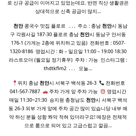
로 신규 공급이 이어지고 있었는데요. 반면 직산 생활권은
상대적으로 신축 공급이 많지…
​ ​ ​ ​
천안
콩국수 맛집 플로르 ​ ​ . . . ​ 주소 : 충남
천안
시 동남
구 각원사길 187-30 플로르 충남
천안
시 동남구 안서동
176-1 (가게는 2층에 위치하고 있음) ​ 전화번호 : 0507-
1320-8186 ​ 영업시간 : 화 – 일요일 11:00 – 19:00 18:30
라스트오더 (월요일 정기휴무) ​ 주차 : 가능 ​ 인스타그램 :
thdtkflm2 ​ . . . ​ ​ 오늘…
​
위치 충남
천안
시 서북구 백석동 26-3 ​
전화번호
041-567-7887 ​
주차 가게 앞 주차 가능 ​
영업시간
매일 11:30~21:30 ​ 승지원 충청남도
천안
시 서북구 백석
동 26-3 외부 가게 앞에 주차 공간 많이 있습니당 내부 예
약 하신 분들 성함 쫘악 적혀 있더라구요! 매장은 전체적
으로 룸으로 되어 있고 고급스럽고 깔끔…