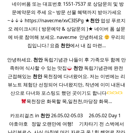
​ ​ 네이버폼 또는​ 대표번호 1551-7537 로​ 상담문의 및 방
문예약문의 주세 요~​ 방문 선물 혜택까지 받아가세요
~↓↓↓​ https://naver.me/xvC3I5Pg ★
천안
업성 푸르지
오 레이크시티 ( 방문예약 & 상담문의 )★ 네이버 폼 설문
에 바로 참여해 보세요. naver.me ​ 안녕하세요
우리의
집입니다.! 요즘
천안
에서 내 집 마련…
안녕하세요.
천안
독립기념관 나들이 후 가족모두 함께 만
족하며 식사할 수 있는 맛집
천안
독립기념관에 완전
근접해있는
천안
목천장에 다녀왔어요. 저는 이번에는 리
뷰노트 체험단 선정되어 다녀왔지만, 작년에 이미 내돈내
산으로 다녀와 포스팅도 했던 곳이기도 합니다
목천장은 화목할 목,일천천,마당장 화목…
카프리걸즈 in
천안
26.05.02-05.03 ​ ​ ​ ​ 26.05.02 Day 1 ​ ​
야호야호 ​ ​ 정말 오랜만에 여행! ​ ​ ​ ​ 기차타기 전 스벅에서
난리부르스 ​ 사실 아침에 머리 자르구 옴 ! 힛 쌩얼로 잘라