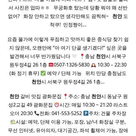
서 사진은 업따ㅎㅎ ​ ​ 무궁화호 탔는데 당황 뭐야 왜 선반
없어? ​ ​ 화장 안하고 탔으면 생각만해도 끔찍혀~ ​ ​
천안
도
착쿠! ​ 민정짱이…
요즘 물가에 이렇게 푸짐하고 맛까지 좋은 중식당 찾기 쉽
지 않은데, 오랜만에 “아 여기 단골 생기겠다!” 싶은 곳을
발견해서 너무 반가웠답니다
​
충남
천안
시 서북구
원두정4길 26 1층
0507-1326-5830
10:30 – 22:30
(화 정기 휴무)
예약 / 단체 가능 ​ ​ 위치 만당 충청남도
천안
시 서북구 원두정4길 26 1층…
​
천안
갈비 맛집 광화문집
주소: 충남
천안
시 동남구 원
성2교길 49 광화문집
시간: 매일 10:30 ~ 21:20 라스트
오더 20:30
전화: 041-553-5252
주차: 건물 주차장
시설: 예약, 단체 이용 가능, 포장, 남/녀 화장실 구분,
무선 인터넷, 유아의자, 대기공간, 좌석 휠체어 가능, 장애