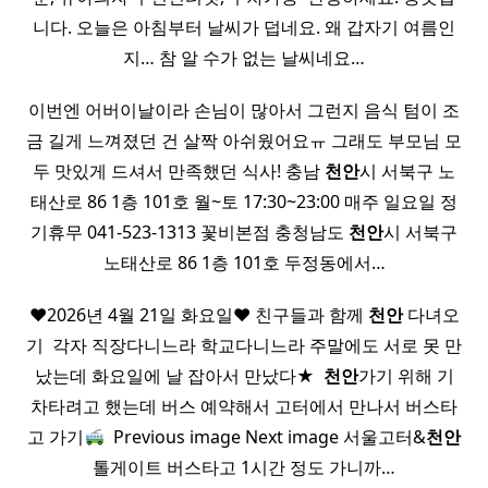
니다. 오늘은 아침부터 날씨가 덥네요. 왜 갑자기 여름인
지… 참 알 수가 없는 날씨네요…
이번엔 어버이날이라 손님이 많아서 그런지 음식 텀이 조
금 길게 느껴졌던 건 살짝 아쉬웠어요ㅠ 그래도 부모님 모
두 맛있게 드셔서 만족했던 식사! 충남
천안
시 서북구 노
태산로 86 1층 101호 월~토 17:30~23:00 매주 일요일 정
기휴무 041-523-1313 꽃비본점 충청남도
천안
시 서북구
노태산로 86 1층 101호 두정동에서…
♥︎2026년 4월 21일 화요일♥︎ 친구들과 함께
천안
다녀오
기 ​ 각자 직장다니느라 학교다니느라 주말에도 서로 못 만
났는데 화요일에 날 잡아서 만났다★ ​
천안
가기 위해 기
차타려고 했는데 버스 예약해서 고터에서 만나서 버스타
고 가기
​ Previous image Next image 서울고터&
천안
톨게이트 버스타고 1시간 정도 가니까…